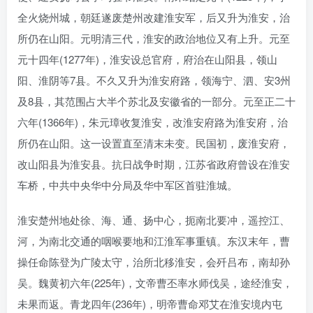
全火烧州城，朝廷遂废楚州改建淮安军，后又升为淮安，治
所仍在山阳。元明清三代，淮安的政治地位又有上升。元至
元十四年(1277年)，淮安设总官府，府治在山阳县，领山
阳、淮阴等7县。不久又升为淮安府路，领海宁、泗、安3州
及8县，其范围占大半个苏北及安徽省的一部分。元至正二十
六年(1366年)，朱元璋收复淮安，改淮安府路为淮安府，治
所仍在山阳。这一设置直至清末未变。民国初，废淮安府，
改山阳县为淮安县。抗日战争时期，江苏省政府曾设在淮安
车桥，中共中央华中分局及华中军区首驻淮城。
淮安楚州地处徐、海、通、扬中心，扼南北要冲，遥控江、
河，为南北交通的咽喉要地和江淮军事重镇。东汉末年，曹
操任命陈登为广陵太守，治所北移淮安，会歼吕布，南却孙
吴。魏黄初六年(225年)，文帝曹丕率水师伐吴，途经淮安，
未果而返。青龙四年(236年)，明帝曹命邓艾在淮安境内屯