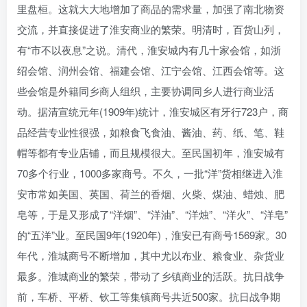
里盘桓。这就大大地增加了商品的需求量，加强了南北物资
交流，并直接促进了淮安商业的繁荣。明清时，百货山列，
有“市不以夜息”之说。清代，淮安城内有几十家会馆，如浙
绍会馆、润州会馆、福建会馆、江宁会馆、江西会馆等。这
些会馆是外籍同乡商人组织，主要协调同乡人进行商业活
动。据清宣统元年(1909年)统计，淮安城区有牙行723户，商
品经营专业性很强，如粮食飞食油、酱油、药、纸、笔、鞋
帽等都有专业店铺，而且规模很大。至民国初年，淮安城有
70多个行业，1000多家商号。不久，一批“洋”货相继进入淮
安市常如美国、英国、荷兰的香烟、火柴、煤油、蜡烛、肥
皂等，于是又形成了“洋烟”、“洋油”、“洋烛”、“洋火”、“洋皂”
的“五洋”业。至民国9年(1920年)，淮安已有商号1569家。30
年代，淮城商号不断增加，其中尤以布业、粮食业、杂货业
最多。淮城商业的繁荣，带动了乡镇商业的活跃。抗日战争
前，车桥、平桥、钦工等集镇商号共近500家。抗日战争期