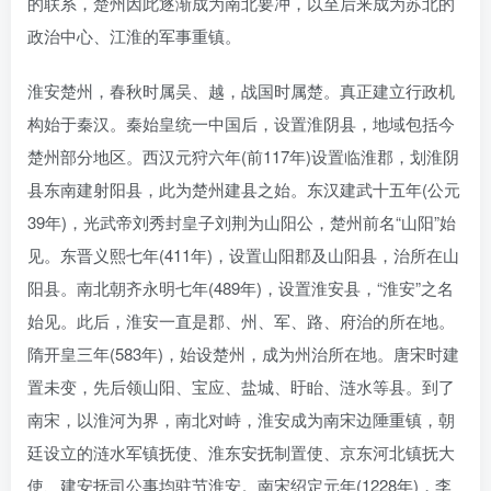
的联系，楚州因此逐渐成为南北要冲，以至后来成为苏北的
政治中心、江淮的军事重镇。
淮安楚州，春秋时属吴、越，战国时属楚。真正建立行政机
构始于秦汉。秦始皇统一中国后，设置淮阴县，地域包括今
楚州部分地区。西汉元狩六年(前117年)设置临淮郡，划淮阴
县东南建射阳县，此为楚州建县之始。东汉建武十五年(公元
39年)，光武帝刘秀封皇子刘荆为山阳公，楚州前名“山阳”始
见。东晋义熙七年(411年)，设置山阳郡及山阳县，治所在山
阳县。南北朝齐永明七年(489年)，设置淮安县，“淮安”之名
始见。此后，淮安一直是郡、州、军、路、府治的所在地。
隋开皇三年(583年)，始设楚州，成为州治所在地。唐宋时建
置未变，先后领山阳、宝应、盐城、盱眙、涟水等县。到了
南宋，以淮河为界，南北对峙，淮安成为南宋边陲重镇，朝
廷设立的涟水军镇抚使、淮东安抚制置使、京东河北镇抚大
使、建安抚司公事均驻节淮安。南宋绍定元年(1228年)，李