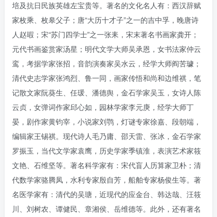
培及抗日民族英雄左宝贵等。著名的文化名人有：西汉辞赋
家枚乘、枚皋父子；唐“大历十才子”之一的吉中孚，晚唐诗
人赵嘏；宋“苏门四学士”之一张耒，宋末著名书画家龚开；
元代书画鉴赏家汤星；明代文学大师吴承恩，女书法家仲云
鸾，考据学家张招，音韵演奏家吴水云，经学大师阎苦璩；
清代史志学家张鸿烈、鲁一同，画家传悟和尚和边维祺，笔
记散文家阮葵生、任瑗、潘德舆，金石学家吴玉，女诗人陈
云贞，女弹词作家邱心如，园林学家李元庚，经学大师丁
晏，剧作家黄钧宰，小说家刘鹗，灯谜专家徐嘉、段朝端，
编辑家王锡祺。现代诗人毛乃庸、邵天雷、张冰，金石学家
罗振玉，当代文学家袁鹰，历史学家季镇淮，表演艺术家筱
文艳、石维坚等。著名科学家有：宋代盲人历算家卫朴；清
代数学家骆腾凤，水利专家殷自芳，船舶专家杨俊生等。著
名医学家有：清代的吴瑭，近现代的应金台、韩达哉、汪筱
川、刘树农、谭健民、章湘侯、岳维德等。此外，还有著名