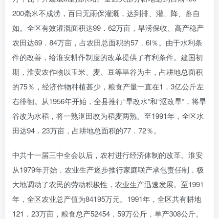
200毫米不成涝，百日无雨保灌溉，达到排、灌、降、蓄自
如。全区有效灌溉面积达99．62万亩，旱涝保收、高产稳产
农田达69．84万亩，占农田总面积的57，6l％。由于水利条
件的改善，给淮安耕作制度的改革提供了有利条件。建国初
期，淮安农作物以玉米、麦、豆等旱谷为主，占耕地总面积
的75％，经济作物种植甚少，粮食产量一直在1．3亿公斤左
右徘徊。从1956年开始，全县推行“旱改水”和“沤改旱”，将旱
谷改为水稻，将一熟沤田改为稻麦两熟。至1991年，全区水
田达94．23万亩，占耕地总面积的77．72％。
中共十一届三中全会以后，农村进行经济体制的改革。淮安
从1979年开始，农业生产逐步推行家庭联产承包责任制，极
大地调动了农民的劳动积极性，农业生产迅速发展。至1991
年，全区农业总产值为84195万元。1991年，全区共有耕地
121．23万亩，粮食总产52454．59万公斤，单产308公斤。