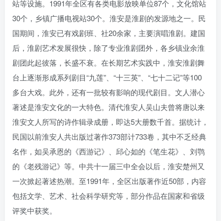
站等设施。1991年全区有各类电影放映单位87个，文化馆站
30个，乡镇广播电视站30个。淮安是淮剧的发源地之一。民
国期间，淮安已有戏剧班、社20余家，主要演唱淮剧。建国
后，淮剧艺术发展很快，除了专业淮剧团外，各乡镇业余淮
剧团此起彼落，长盛不衰。在长期艺术实践中，淮安淮剧舞
台上逐渐形成系列剧目“九莲”、“十三英”、“七十二记”等100
多台大戏。此外，还有一批较有影响的现代剧目。文人潜心
著述是淮安文化的一大特色。清代淮安人吴山夫曾将唐以来
淮安文人所写的诗作辑录成册，即达5大册数千首。据统计，
民国以前淮安人共出版过著作373部计733卷，其中不乏经典
名作，如吴承恩的《西游记》、邱心如的《笔生花》、刘鹗
的《老残游记》等。中共十一届三中全会以后，淮安楚州又
一次掀起著述热潮。至1991年，全区出版著作近50部，内容
包括文学、艺术、社会科学研究等，部分作品在国家和省级
评奖中获奖。