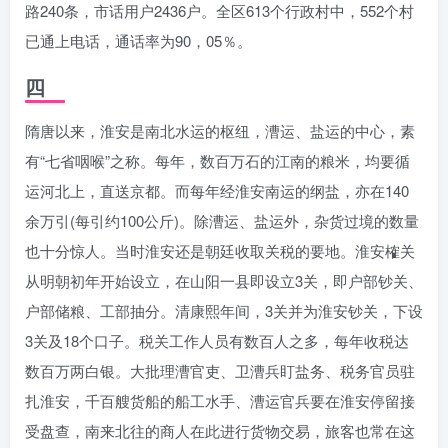
路240条，市话用户2436户。全区613个行政村中，552个村
已通上电话，通话率为90，05％。
四
隋唐以来，淮安是南北水运的枢纽，漕运、盐运的中心，素
有“七省咽喉”之称。每年，数百万石的江南的粮米，均要循
运河北上，直送京都。而每年经淮安南运的纲盐，亦在140
余万引(每引约100公斤)。除漕运、盐运外，杂货过境的数量
也十分惊人。当时淮安还是朝廷收取关税的要地。淮安榷关
从明朝初年开始设立，在山阳一县即设立3关，即户部钞关、
户部储粮、工部抽分。清康熙年间，3关并为淮安钞关，下设
3关及18个口子。税关工作人员有数百人之多，每年收税达
数百万两白银。大批理漕官吏、卫漕兵盯盐务、税务官员驻
扎淮安，千百艘货船的船工水手、漕运官兵要在淮安停留接
受盘查，南来北往的商人在此进行货物交易，旅客也常在这