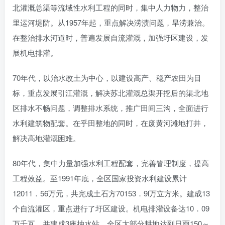
北灌溉总渠等流域性水利工程的同时，集中人力物力，整治
里运河堤防。从1957年起，重点解决涝渍问题，旱涝兼治。
在整治排水河道时，普遍发展自流灌溉，加强圩区建设，发
展机电排灌。
70年代，以治水改土为中心，以建设高产、稳产农田为目
标，重点发展引江灌溉，解决苏北灌溉总渠开挖后的渠北地
区排水不畅问题，调整排水系统，推广田间三沟，全面进行
水利建筑物配套。在乎田整地的同时，在废黄河滩地打井，
解决高地灌溉困难。
80年代，集中力量加强水利工程配套，完善管理制度，提高
工程效益。至1991年底，全区国家投资水利建设累计
12011．56万元，共完成土石方70153．9l万立方米。建成13
个自流灌区，重点进行了圩区建设。机电排灌设备达10．09
万千瓦，并建成3座抽水站。全区大部分耕地达到日雨150～