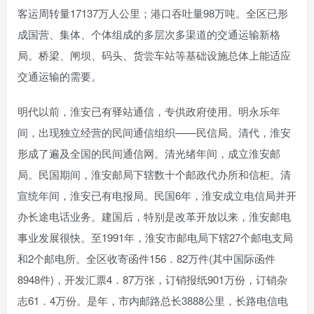
客运周转量17137万人公里；港口吞吐量98万吨。全区已形
成国营、集体、个体组成的多层次多渠道的交通运输新格
局。桥梁、闸坝、码头、货尝车站等基础设施总体上能适应
交通运输的需要。
明代以前，淮安已有驿站通信，专供政府使用。明永乐年
间，出现独立经营的民间通信组织——民信局。清代，淮安
形成了遍及全国的民间通信网。清光绪年间，成立淮安邮
局。民国期间，淮安邮局下辖数十个邮政代办所和信柜。清
宣统年间，淮安已有电报局。民国6年，淮安成立电信局并开
办长途电话业务。建国后，特别是改革开放以来，淮安邮电
事业发展很快。至1991年，淮安市邮电局下辖27个邮电支局
和2个邮电所。全区收寄函件156．82万件(其中国际函件
8948件)，开发汇票4．87万张，订销报纸901万份，订销杂
志61．4万份。是年，市内邮路总长3888公里，长路电信电