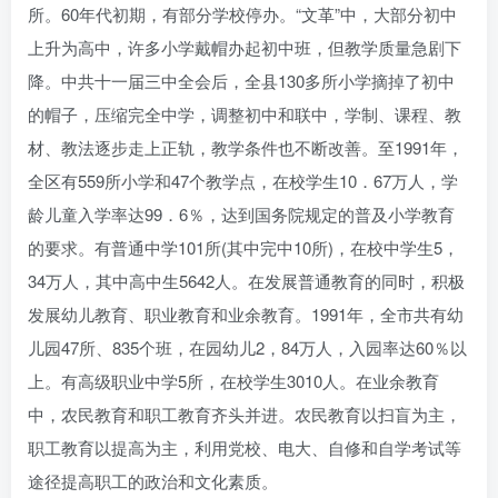
所。60年代初期，有部分学校停办。“文革”中，大部分初中
上升为高中，许多小学戴帽办起初中班，但教学质量急剧下
降。中共十一届三中全会后，全县130多所小学摘掉了初中
的帽子，压缩完全中学，调整初中和联中，学制、课程、教
材、教法逐步走上正轨，教学条件也不断改善。至1991年，
全区有559所小学和47个教学点，在校学生10．67万人，学
龄儿童入学率达99．6％，达到国务院规定的普及小学教育
的要求。有普通中学101所(其中完中10所)，在校中学生5，
34万人，其中高中生5642人。在发展普通教育的同时，积极
发展幼儿教育、职业教育和业余教育。1991年，全市共有幼
儿园47所、835个班，在园幼儿2，84万人，入园率达60％以
上。有高级职业中学5所，在校学生3010人。在业余教育
中，农民教育和职工教育齐头并进。农民教育以扫盲为主，
职工教育以提高为主，利用党校、电大、自修和自学考试等
途径提高职工的政治和文化素质。