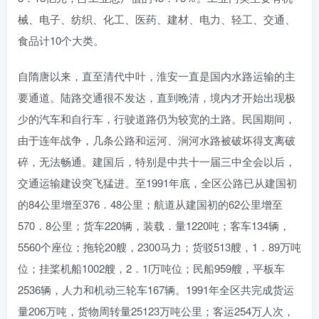
械、电子、纺织、化工、医药、建材、电力、轻工、交通、
食品计10个大类。
自隋唐以来，直至清代中叶，淮安一直是国内水路运输的主
要通道。陆路交通很不发达，直到晚清，境内才开始出现极
少的汽车和自行车，行驶道路仍为较宽的土路。民国期间，
由于连年战争，几条公路和运河、涧河水路被破坏得支离破
碎，无法畅通。建国后，特别是中共十一届三中全会以后，
交通运输建设突飞猛进。至1991年底，全区公路已从建国初
的84公里增至376．48公里；航道从建国初的62公里增至
570．8公里；货车220辆，装载．量1220吨；客车134辆，
5560个座位；拖轮20艘，2300马力；货驳513艘，1．89万吨
位；挂桨机船1002艘，2．1l万吨位；民船959艘，平板车
2536辆，人力和机动三轮车167辆。1991年全区共完成货运
量206万吨，货物周转量25123万吨公里；客运254万人次，