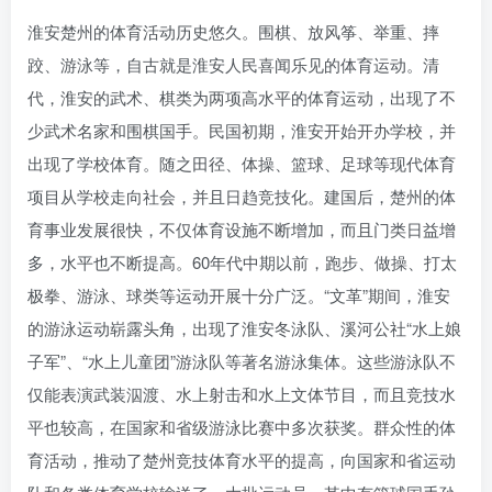
淮安楚州的体育活动历史悠久。围棋、放风筝、举重、摔
跤、游泳等，自古就是淮安人民喜闻乐见的体育运动。清
代，淮安的武术、棋类为两项高水平的体育运动，出现了不
少武术名家和围棋国手。民国初期，淮安开始开办学校，并
出现了学校体育。随之田径、体操、篮球、足球等现代体育
项目从学校走向社会，并且日趋竞技化。建国后，楚州的体
育事业发展很快，不仅体育设施不断增加，而且门类日益增
多，水平也不断提高。60年代中期以前，跑步、做操、打太
极拳、游泳、球类等运动开展十分广泛。“文革”期间，淮安
的游泳运动崭露头角，出现了淮安冬泳队、溪河公社“水上娘
子军”、“水上儿童团”游泳队等著名游泳集体。这些游泳队不
仅能表演武装泅渡、水上射击和水上文体节目，而且竞技水
平也较高，在国家和省级游泳比赛中多次获奖。群众性的体
育活动，推动了楚州竞技体育水平的提高，向国家和省运动