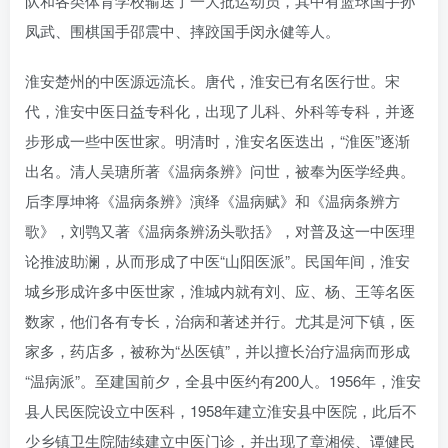
队和各类体育学校输送了一大批运动员，其中有篮球国手孙
凤武、围棋国手邵震中、摔跤国手闵永健等人。
淮安楚州的中医源远流长。唐代，淮安已有名医行世。宋
代，淮安中医日益专科化，出现了儿科、外科等专科，并逐
步形成一些中医世家。明清时，淮安名医迭出，“淮医”逐渐
出名。清人吴瑭所著《温病条辨》问世，被奉为医学经典。
后李厚坤将《温病条辨》演绎《温病赋》和《温病条辨方
歌》，刘鹗又著《温病条辨汤头歌括》，对普及这一中医理
论推波助澜，从而形成了中医“山阳医派”。民国年间，淮安
城乡形成许多中医世家，淮城内就有刘、应、杨、王等名医
数家，他们各有专长，治病和著述并行。尤其是河下镇，医
家多，药店多，被称为“丛医镇”，并以擅长治疗温病而形成
“温病派”。至建国前夕，全县中医约有200人。1956年，淮安
县人民医院设立中医科，1958年建立淮安县中医院，此后不
少乡镇卫生院陆续建立中医门诊，并出现了章湘侯、谭健民