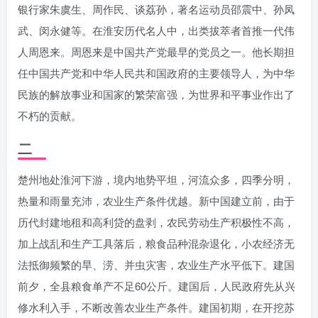
银行家朱虞生、周作民、谈荔孙，著名运动员邵震中、孙凤
武、闵永健等。在淮安历代名人中，出类拔萃者首推一代伟
人周恩来。周恩来是中国共产党最早的党员之一。他长期担
任中国共产党和中华人民共和国政府的主要领导人，为中华
民族的解放事业和国家的繁荣富强，为世界和平事业作出了
不朽的贡献。
二
楚州地处淮河下游，境内地势平坦，河流众多，四季分明，
热量和雨量充沛，农业生产条件优越。新中国建立前，由于
历代封建地租和高利贷的盘剥，农民劳动生产积极性不高，
加上战乱和生产工具落后，粮食品种混杂退化，小农经济无
法抵御频繁的旱、涝、并虫灾害，农业生产水平低下。建国
前夕，全县粮食单产不足60公斤。建国后，人民政府先从兴
修水利入手，不断改善农业生产条件。建国初期，在开挖苏