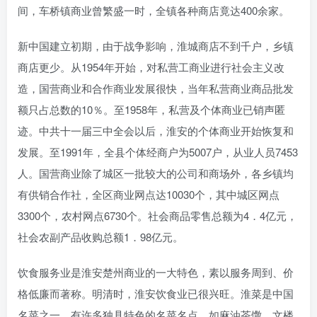
间，车桥镇商业曾繁盛一时，全镇各种商店竟达400余家。
新中国建立初期，由于战争影响，淮城商店不到千户，乡镇
商店更少。从1954年开始，对私营工商业进行社会主义改
造，国营商业和合作商业发展很快，当年私营商业商品批发
额只占总数的10％。至1958年，私营及个体商业已销声匿
迹。中共十一届三中全会以后，淮安的个体商业开始恢复和
发展。至1991年，全县个体经商户为5007户，从业人员7453
人。国营商业除了城区一批较大的公司和商场外，各乡镇均
有供销合作社，全区商业网点达10030个，其中城区网点
3300个，农村网点6730个。社会商品零售总额为4．4亿元，
社会农副产品收购总额1．98亿元。
饮食服务业是淮安楚州商业的一大特色，素以服务周到、价
格低廉而著称。明清时，淮安饮食业已很兴旺。淮菜是中国
名菜之一，有许多独具特色的名菜名点，如麻油茶馓、文楼