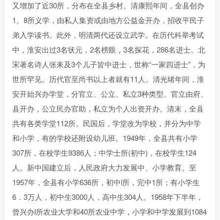
又增加了近30所，分布在全县乡村。清康熙年间，全县创办
1。8所义学，由私人集资或由地方公益金开办，招收平民子
弟入学读书。此外，明清两代还设立武学。在历代科举考试
中，淮安出过3名状元，2名榜眼，3名探花，286名进士。北
宋著名诗人张耒及3个儿子皆中进士，世称“一家四进士”，为
世所罕见。历代官至尚书以上者就有11人。清光绪年间，淮
安开始兴办学堂，分官立、公立、私立3种类型。官立由府、
县开办，公立民办官助，私立为个人出资开办。清末，全县
共有各类学堂112所。民国后，学堂改为学校，并分为中学
和小学，有的学校还附设幼儿班。1949年，全县共有小学
307所，在校学生9386人；中学士所(初中)，在校学生124
人。新中国建立后，人民政府大力发展中、小学教育。至
1957年，全县有小学636所，初中l所，完中1所；有小学生
6．3万人，初中生3000人，高中生304人。1958年下半年，
曾兴办l所农业大学和40所农业中学，小学和中学发展到1084