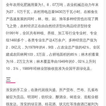
全年农用化肥施用量为1。8．07万吨，农业机械总动力年末
为27．1l万千瓦，农村用电总量9430万千瓦小时。在粮食生
产迅速发展的同时，林、牧、副、渔等多种经营也出现了腾
飞之势，农村经济正在由自然经济型向商品经济型转变
01991年，全区共有种植、养殖、加工等行业专业村、专业
组1460多个，各类专业生产达4万余户。多种经营总产值为
2．0l亿元，为1978年的4．9倍，占农业总产值的42％。全区
建成农田林网103，3万亩，占耕地面积的85％；林木积蓄量
为16．2万立方米；林木覆盖率由1949年的0．02％上升到
10．3％，1989年经林业部验收批准为全国平原绿化县。
三
淮安的手工业，在唐代就很兴盛。所产赀布、苎布、孔雀布
被征为贡品。明清时，纺织业、酿酒业、铸造业、造船业都
很发达。淮安的绿豆酒、桂花酒、状元红等淮曲酒已被列为