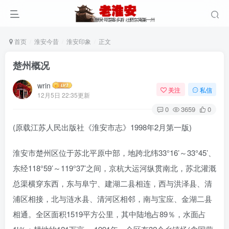
首页
淮安今昔
淮安印象
正文
楚州概况
wrin
关注
私信
12月5日 22:35更新
0
3659
0
(原载江苏人民出版社《淮安市志》1998年2月第一版)
淮安市楚州区位于苏北平原中部，地跨北纬33°16’～33°45’、
东经118°59’～119°37’之间，京杭大运河纵贯南北，苏北灌溉
总渠横穿东西，东与阜宁、建湖二县相连，西与洪泽县、清
浦区相接，北与涟水县、清河区相邻，南与宝应、金湖二县
相通。全区面积1519平方公里，其中陆地占89％，水面占