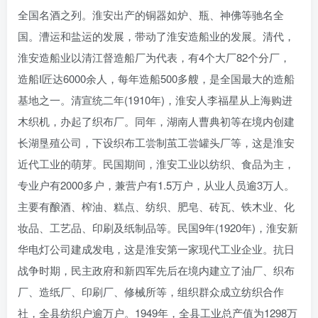
全国名酒之列。淮安出产的铜器如炉、瓶、神佛等驰名全
国。漕运和盐运的发展，带动了淮安造船业的发展。清代，
淮安造船业以清江督造船厂为代表，有4个大厂82个分厂，
造船I匠达6000余人，每年造船500多艘，是全国最大的造船
基地之一。清宣统二年(1910年)，淮安人李福星从上海购进
木织机，办起了织布厂。同年，湖南人曹典初等在境内创建
长湖垦殖公司，下设织布工尝制茧工尝罐头厂等，这是淮安
近代工业的萌芽。民国期间，淮安工业以纺织、食品为主，
专业户有2000多户，兼营户有1.5万户，从业人员逾3万人。
主要有酿酒、榨油、糕点、纺织、肥皂、砖瓦、铁木业、化
妆品、工艺品、印刷及纸制品等。民国9年(1920年)，淮安新
华电灯公司建成发电，这是淮安第一家现代工业企业。抗日
战争时期，民主政府和新四军先后在境内建立了油厂、织布
厂、造纸厂、印刷厂、修械所等，组织群众成立纺织合作
社，全县纺织户逾万户。1949年，全县工业总产值为1298万