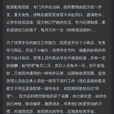
院里配有院医，专门为学生治病，医药费用由院方统一开
支。夏天炎热，傍晚在庭院里放置大水缸四口，盛满热水，
让学生轮流洗澡。院方制订严格的生活、学习纪律制度，家
长探望自己的孩子，每月只许一次（特殊情况例外）。
为了培养学生的独立工作能力，院里还开办了小商店，专售
学习用品；开设了小银行，培养学生节约、储蓄的好风尚和
学习会计知识。管理人员均系从学生中挑选轮值，并有一定
的报酬，如“经理”每月二元，其它人员每月一元，但不发现
钞，只发院内通用的一种有价证券，以限制使用范围。这些
管理人员在总务人员统一指导下进行工作（现任县政协委员
蔡文干同志是该院第一届毕业生，在院期间曾担任过“经
理”）。院方还利用空隙地开辟了花圃，供大家欣赏，由学生
自己种植，除虫锄草，施肥浇水，培养他们热爱劳动的习
惯，对成绩优异、表现突出的学生，定期发给奖学金。