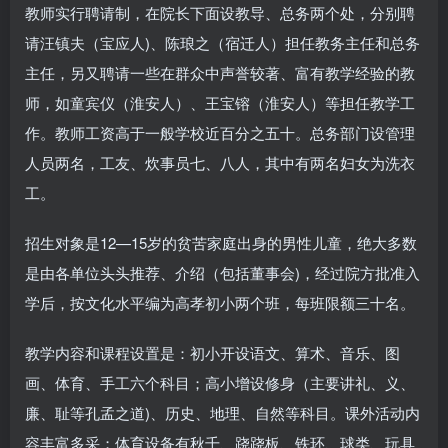
教师实行聘请制，在院长下面设教导、总务两个处，分别聘
请汪镇夫（宝应人)、陈琅之（宿迁人）担任教务主任和总务
主任，另又聘请一些在群众中声誉较著、富有教学经验的教
师，如童宾仪（淮安人）、王宝镕（淮安人）等担任教学工
作。教师工资高于一般学校近百分之五十。总务部门设管理
人员两名，工友、炊事员七、八人，其中有两名妇女为洗衣
工。
招生对象是12—15岁的贫苦家庭出身的男性儿童，绝大多数
是由各单位头头推荐、介绍（包括董事会)，经过院方批准入
学后，按文化水平编为高孝初小两个班，每班限额三十名。
教学内容和课程设置是：初小开设语文、算术、音乐、图
画、体育、手工六个科目；高小增设修身（主要讲礼、义、
廉、耻等孔孟之道)、历史、地理、自然等科目。课外活动内
容丰富多采；体育设备有秋千、跷跷板、铁环、球类、玩具