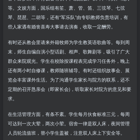
等。文娱方面，国乐组有笙、萧、管、笛、三弦琴、七弦
琴、琵琶、二胡等，还有“军乐队”由专职教师负责培训，有
些人家遇有婚丧喜寿大事请去演奏，收取一定酬劳。
有时还从教会里请来外籍牧师为学生教英语歌曲等。每到周
末，师生自编自演小型话剧、相声、歌舞剧等，吸引了广大
群众来院观光。学生在校除按课程表完成学习任务外，晚上
还有两小时自修课，教师随班辅导。有时还组织故事会、展
览会丰富课外生活。为了沟通学生家长与院方的联系，还不
定期的召开恳亲会（即家长会)，听取家长对院方的意见和要
求。
在生活管理方面，有条不紊。学生每月伙食标准三元，每周
可达到一次大荤，两次小荤。宿舍一律是双人床，夜间管理
人员轮流值班，替小学生盖被，注意双人床上下安全等。