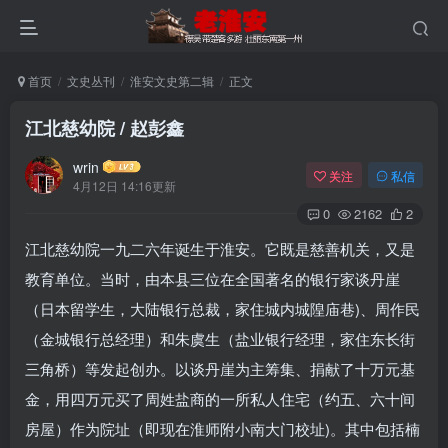
首页
文史丛刊
淮安文史第二辑
正文
江北慈幼院 / 赵彭鑫
wrin
关注
私信
4月12日 14:16更新
0
2162
2
江北慈幼院一九二六年诞生于淮安。它既是慈善机关，又是
教育单位。当时，由本县三位在全国著名的银行家谈丹崖
（日本留学生，大陆银行总裁，家住城内城隍庙巷)、周作民
（金城银行总经理）和朱虞生（盐业银行经理，家住东长街
三角桥）等发起创办。以谈丹崖为主筹集、捐献了十万元基
金，用四万元买了周姓盐商的一所私人住宅（约五、六十间
房屋）作为院址（即现在淮师附小南大门校址)。其中包括楠