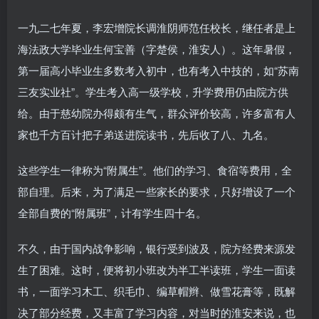
一九二七年夏，李宏增院长调淮阴师范任校长，继任者是上
海法政大学毕业生何宝善（字楚侯，淮安人）。这年暑假，
第一届高小毕业生多数考入初中，也有考入中技的，如“苏南
三友实业社”。学生考入高一级学校，升学费用仍由院方供
给。由于慈幼院办得颇有生气，群众评价较高，许多富有人
家也千方百计把子弟送进院读书，先后收了八、九名。
这些学生一律称为“附属生”。他们的学习、食宿等费用，全
部自理。后来，为了满足一些家长的要求，只好增设了一个
全部自费的“附属班”，计有学生四十名。
不久，由于国内战争影响，银行受到波及，院方经费来源发
生了困难。这时，便将初小班改为半工半读班，学生一面读
书，一面学习木工、织毛巾、编草帽辫、做雪花膏等，既解
决了部分经费，又丰富了学习内容，对当时的淮安来说，也