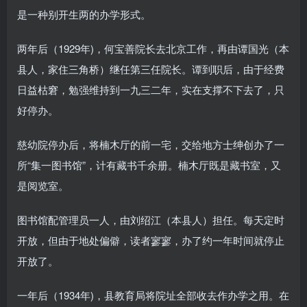
是一种别开生两的办学形式。
两年后（1929年)，何宝善院长去北京工作，再由谭国光（本
县人，家住三角桥）继任第三任院长。谭到职后，由于经费
日益枯窘，勉强维持到一九三二年，实在支撑不下去了，只
好停办。
慈幼院停办后，将楠木厅的前一宅，交给地方士绅创办了一
所“集一图书馆”，计有藏书千余册。楠木厅既是藏书室，又
是阅览室。
图书馆配管理员一人，由刘绍江（本县人）担任。每天定时
开放，但由于地处偏僻，读者寥寥，办了约一年时间就停止
开放了。
一年后（1934年)，县教育局将院址全部收去作办学之用。在