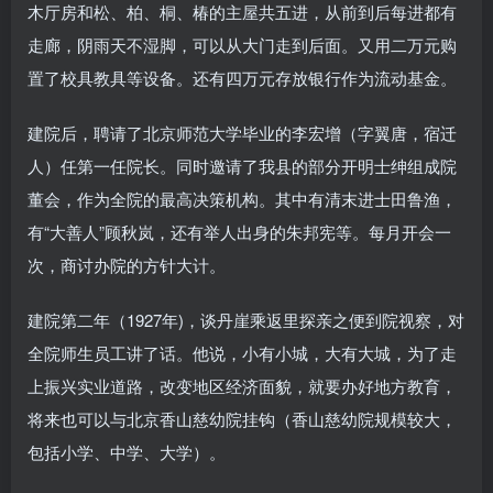
木厅房和松、柏、桐、椿的主屋共五进，从前到后每进都有
走廊，阴雨天不湿脚，可以从大门走到后面。又用二万元购
置了校具教具等设备。还有四万元存放银行作为流动基金。
建院后，聘请了北京师范大学毕业的李宏增（字翼唐，宿迁
人）任第一任院长。同时邀请了我县的部分开明士绅组成院
董会，作为全院的最高决策机构。其中有清末进士田鲁渔，
有“大善人”顾秋岚，还有举人出身的朱邦宪等。每月开会一
次，商讨办院的方针大计。
建院第二年（1927年)，谈丹崖乘返里探亲之便到院视察，对
全院师生员工讲了话。他说，小有小城，大有大城，为了走
上振兴实业道路，改变地区经济面貌，就要办好地方教育，
将来也可以与北京香山慈幼院挂钩（香山慈幼院规模较大，
包括小学、中学、大学）。