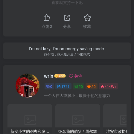
喜欢就支持一下吧
点赞
2
分享
收藏
I'm not lazy, I'm on energy saving mode.
我不懒，我只是开启了节能模式
wrin
关注
0
1741
20
20
414W+
一个人伟大或渺小，取决于他的意志力
新安小学的创办和发展 / 许慎忻 叶玉坤
怀念我的伯父 / 周尔辉